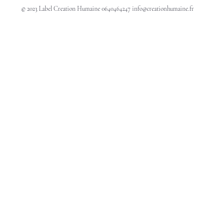
© 2023 Label Creation Humaine 0640464247
info@creationhumaine.fr