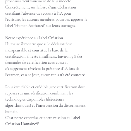
processus d'entraînement de leur modèle.
Concrètement, sur la base d'une déclaration 
certifiant l'absence de recours à l'IA pour 
l'écriture, les auteurs membres pourront apposer le 
label "Human Authored" sur leurs ouvrages.
Notre expérience au 
Label Création 
Humaine®
 montre que si le déclaratif est 
indispensable et constitue la base de la 
certification, il reste insuffisant. Environ 5 % des 
demandes de certification avec contrat 
d'engagement révèlent la présence d'IA lors de 
l'examen, et à ce jour, aucun refus n'a été contesté.
Pour être fiable et crédible, une certification doit 
reposer sur une vérification combinant les 
technologies disponibles (détecteurs 
algorithmiques) et l'intervention du discernement 
humain.
C’est notre expertise et notre mission au 
Label 
Création Humaine®
.