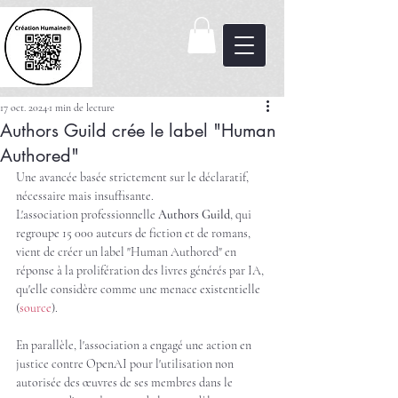
17 oct. 2024
1 min de lecture
Authors Guild crée le label "Human
Authored"
Une avancée basée strictement sur le déclaratif, 
nécessaire mais insuffisante.
L'association professionnelle 
Authors Guild
, qui 
regroupe 15 000 auteurs de fiction et de romans, 
vient de créer un label "Human Authored" en 
réponse à la prolifération des livres générés par IA, 
qu'elle considère comme une menace existentielle 
(
source
).
En parallèle, l'association a engagé une action en 
justice contre OpenAI pour l'utilisation non 
autorisée des œuvres de ses membres dans le 